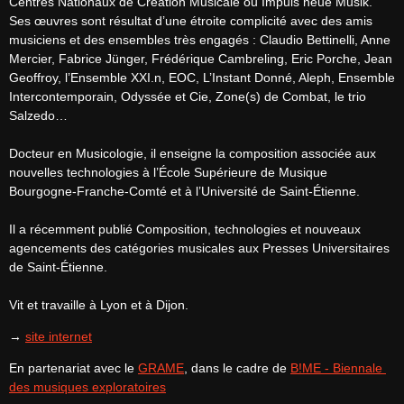
Centres Nationaux de Création Musicale ou Impuls neue Musik. 
Ses œuvres sont résultat d’une étroite complicité avec des amis 
musiciens et des ensembles très engagés : Claudio Bettinelli, Anne 
Mercier, Fabrice Jünger, Frédérique Cambreling, Eric Porche, Jean 
Geoffroy, l’Ensemble XXI.n, EOC, L’Instant Donné, Aleph, Ensemble 
Intercontemporain, Odyssée et Cie, Zone(s) de Combat, le trio 
Salzedo…
Docteur en Musicologie, il enseigne la composition associée aux 
nouvelles technologies à l’École Supérieure de Musique 
Bourgogne-Franche-Comté et à l’Université de Saint-Étienne.
Il a récemment publié Composition, technologies et nouveaux 
agencements des catégories musicales aux Presses Universitaires 
de Saint-Étienne.
Vit et travaille à Lyon et à Dijon.
→ 
site internet
En partenariat avec le 
GRAME
, dans le cadre de 
B!ME - Biennale 
des musiques exploratoires