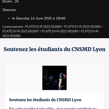
Durée : 2h
Séances :
le Saturday 14 June 2025 à 19h00
Lizenznummer: PLATESV-R-2022-001845 / PLATESV-R-2022-001846 / 
PLATESV-R-2022-001847 / PLATESV-R-2022-001849 / PLATESV-R-
2022-001850 
Soutenez les étudiants du CNSMD Lyon
Soutenez les étudiants du CNSMD Lyon
Par votre soutien à nos côtés, vous pouvez contribuer au