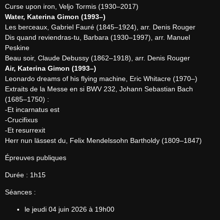
Water, Katerina Gimon (1993–)
Les berceaux, Gabriel Fauré (1845–1924), arr. Denis Rouger

Dis quand reviendras-tu, Barbara (1930–1997), arr. Manuel 
Peskine

Air, Katerina Gimon (1993–)
Leonardo dreams of his flying machine, Eric Whitacre (1970–)

Extraits de la Messe en si BWV 232, Johann Sebastian Bach 
(1685–1750) :

-Et incarnatus est

-Crucifixus

-Et resurrexit

Herr nun lässest du, Felix Mendelssohn Bartholdy (1809–1847)
Épreuves publiques
Durée : 1h15
Séances :
le jeudi 04 juin 2026 à 19h00