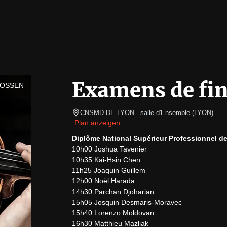
Examens de fin 
LOSSEN
CNSMD DE LYON - salle d'Ensemble
(
LYON
)
Plan anzeigen
Diplôme National Supérieur Professionnel d
10h00 Joshua Tavenier

10h35 Kai-Hsin Chen

11h25 Joaquin Guillem

12h00 Noël Harada

14h30 Parchan Djoharian

15h05 Josquin Desmaris-Moravec

15h40 Lorenzo Moldovan

16h30 Matthieu Mazliak
