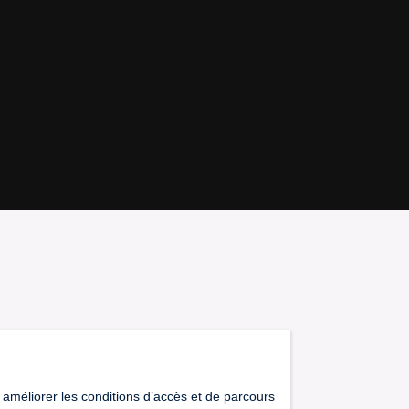
-R-2022-001846 / PLATESV-R-2022-001847 / PLATESV-R-2022-001849 / 
 améliorer les conditions d’accès et de parcours