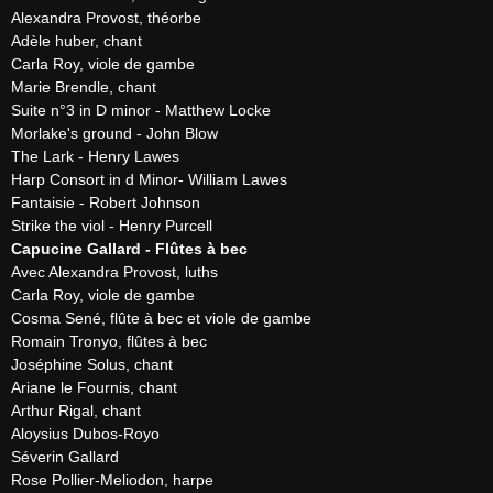
Alexandra Provost, théorbe

Adèle huber, chant

Carla Roy, viole de gambe

Marie Brendle, chant

Suite n°3 in D minor - Matthew Locke

Morlake's ground - John Blow

The Lark - Henry Lawes

Harp Consort in d Minor- William Lawes

Fantaisie - Robert Johnson

Capucine Gallard - Flûtes à bec
Avec Alexandra Provost, luths

Carla Roy, viole de gambe

Cosma Sené, flûte à bec et viole de gambe

Romain Tronyo, flûtes à bec

Joséphine Solus, chant

Ariane le Fournis, chant

Arthur Rigal, chant

Aloysius Dubos-Royo

Séverin Gallard

Rose Pollier-Meliodon, harpe
