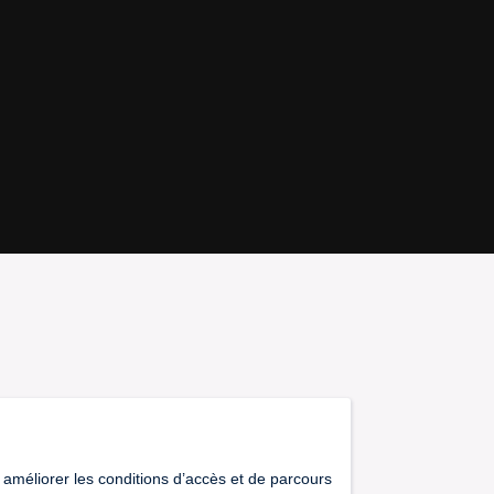
ATESV-R-2022-001846 / PLATESV-R-2022-001847 / PLATESV-R-2022-
 améliorer les conditions d’accès et de parcours