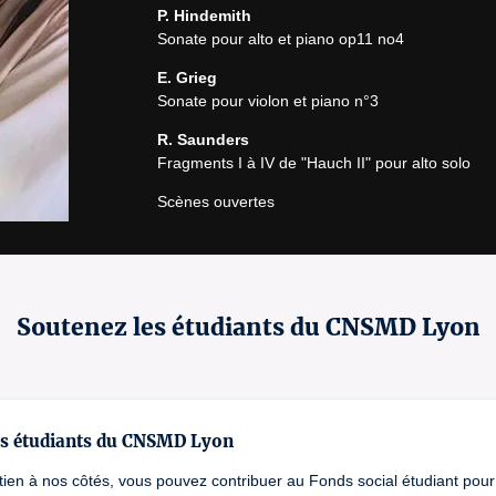
P. Hindemith
Sonate pour alto et piano op11 no4
E. Grieg
Sonate pour violon et piano n°3
R. Saunders
Fragments I à IV de "Hauch II" pour alto solo
Scènes ouvertes
Durée : 30 min.
Séances :
le Friday 16 January 2026 à 12h30
Soutenez les étudiants du CNSMD Lyon
Numéro de licence : PLATESV-R-2022-001845 / PL
001849 / PLATESV-R-2022-001850 
es étudiants du CNSMD Lyon
tien à nos côtés, vous pouvez contribuer au Fonds social étudiant pour