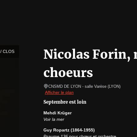
Nicolas Forin, 
/ CLOS
choeurs
CNSMD DE LYON - salle Varèse
(
LYON
)
Afficher le plan
Septembre est loin
Mehdi Krüger
Voir la mer
Guy Ropartz (1864-1955)
Psaume 136
 pour chœur et orchestre