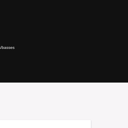
s/basses
re à cordes