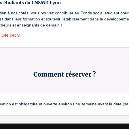
Edward Elgar (1857-1934)
es étudiants du CNSMD Lyon
The Dream of Gerontius (extrait)
 pour double ch
tien à nos côtés, vous pouvez contribuer au Fonds social étudiant pour
Mehdi Krüger
es dans leur formation et soutenir l’établissement dans le développemen
Du vent
rcheurs et enseignants de demain !
©La_Cité_de_la_Voix
E UN DON
Épreuves publiques
Durée : 1h
Séances :
le jeudi 04 juin 2026 à 17h00
Comment réserver ?
Numéro de licence : PLATESV-R-2022-001845 / PL
001849 / PLATESV-R-2022-001850 
on est obligatoire et ouverte environ une semaine avant la date (sauf