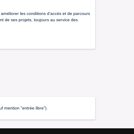
œur, solistes et orchestre
 améliorer les conditions d’accès et de parcours
t de ses projets, toujours au service des
ATESV-R-2022-001846 / PLATESV-R-2022-001847 / PLATESV-R-2022-
 mention "entrée libre").