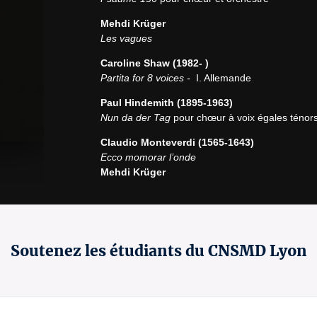
Mehdi Krüger
Les vagues
Caroline Shaw (1982- )
Partita for 8 voices -
  I. Allemande
Paul Hindemith (1895-1963)
Nun da der Tag
 pour chœur à voix égales ténor
Claudio Monteverdi (1565-1643)
Ecco momorar l’onde
Mehdi Krüger
Désertaires
Samuel Barber (1910-1981)
Agnus Dei
- arrangement pour chœur et orchest
Soutenez les étudiants du CNSMD Lyon
Max Reger (1873-1916)
O Tod, wie bitter bist du
Mehdi Krüger
Septembre est loin